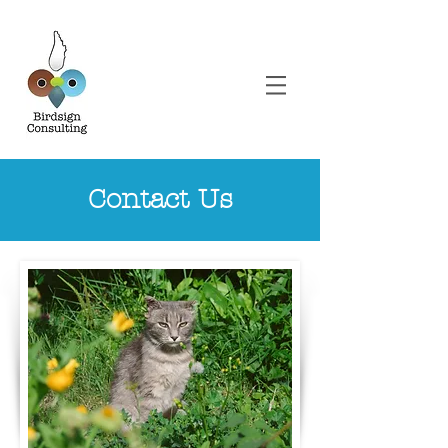
Con
tac
t Us